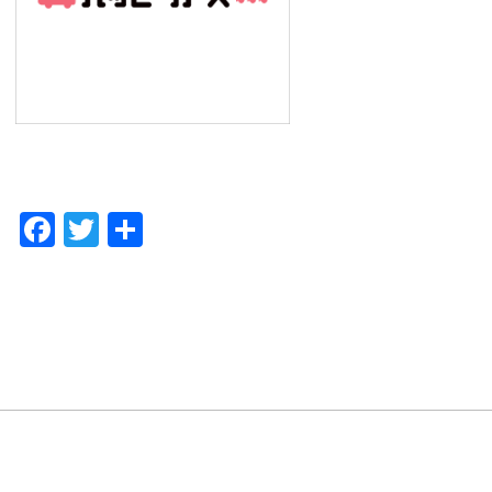
F
T
共
a
w
有
c
itt
e
er
b
o
o
k