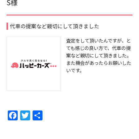
S様
代車の提案など親切にして頂きました
査定をして頂いたんですが、と
ても感じの良い方で、代車の提
案など親切にして頂きました。
また機会があったらお願いした
いです。
F
T
共
a
w
有
c
itt