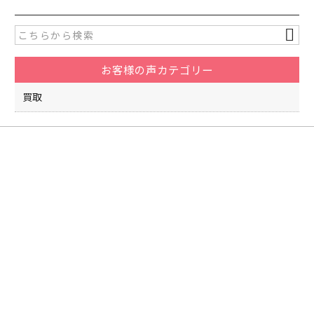
e
er
b
o
お客様の声カテゴリー
o
k
買取